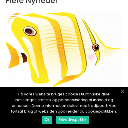
Flere Nyheder
På vores website bruges cookies til at huske dine
redaktionel
indstillinger, statistik og personalisering af indhold og
annoncer. Denne information deles med tredjepart. Ved
18. January 2024
fortsat brug af websiden godkender du cookiepolitikken.
Skægagame: En Dybdegående Guide til
Dyreejere og Dyreelskere
Ok
Privatlivspolitik