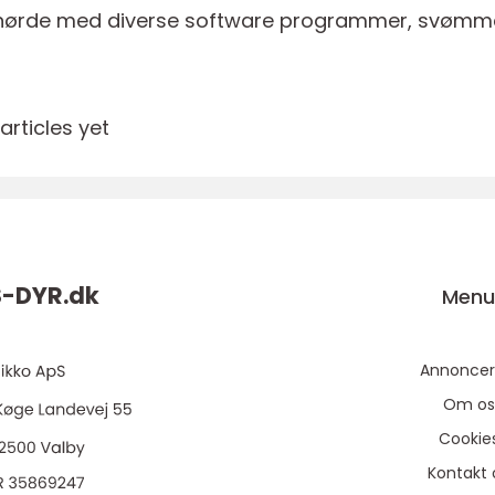
 at nørde med diverse software programmer, svømm
rticles yet
S-DYR.
dk
Men
Annoncer
Om os
Cookie
Kontakt 