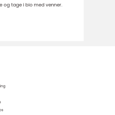
e og tage i bio med venner.
u
ing
s
os