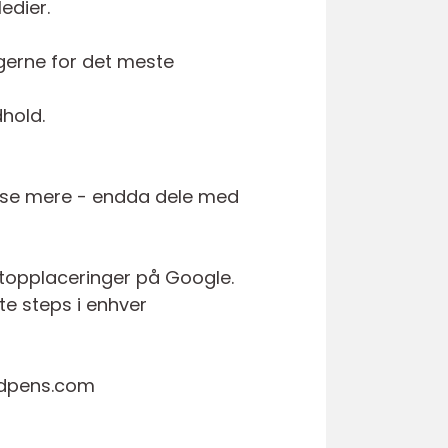
edier.
ugerne for det meste
dhold.
æse mere - endda dele med
 topplaceringer på Google.
ste steps i enhver
ordpens.com