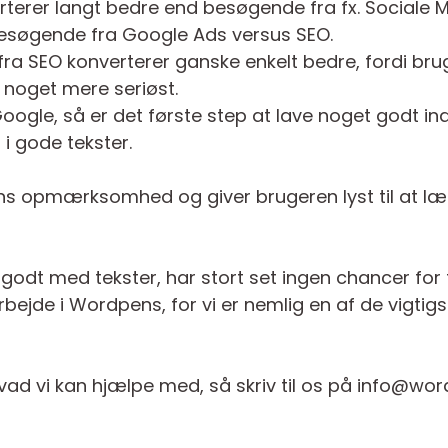
erer langt bedre end besøgende fra fx. Sociale M
besøgende fra Google Ads versus SEO.
n fra SEO konverterer ganske enkelt bedre, fordi br
 noget mere seriøst.
Google, så er det første step at lave noget godt in
 i gode tekster.
ns opmærksomhed og giver brugeren lyst til at l
godt med tekster, har stort set ingen chancer for
rbejde i Wordpens, for vi er nemlig en af de vigtig
vad vi kan hjælpe med, så skriv til os på info@w