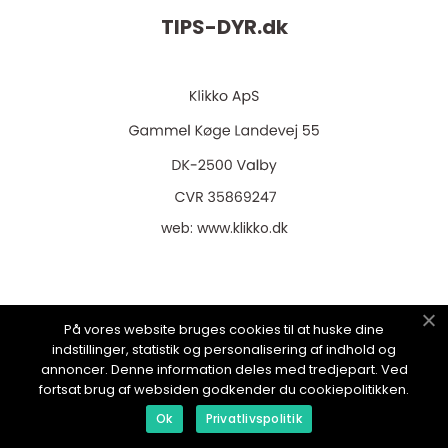
TIPS-DYR.
dk
web:
www.klikko.dk
Menu
På vores website bruges cookies til at huske dine
indstillinger, statistik og personalisering af indhold og
annoncer. Denne information deles med tredjepart. Ved
fortsat brug af websiden godkender du cookiepolitikken.
Annoncering
Ok
Privatlivspolitik
Om os