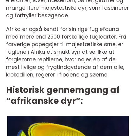
elefanter, løver, næsehorn, bøfler, giraffer og
mange flere majestætiske dyr, som fascinerer
og fortryller besøgende.
Afrika er også kendt for sin rige fuglefauna
med mere end 2500 forskellige fuglearter. Fra
farverige papegøjer til majestætiske ørne, er
fuglene i Afrika et smukt syn at se. Ikke at
forglemme reptilerne, hvor nøjes én af de
mest livlige og frygtindgydende af dem alle,
krokodillen, regerer i flodene og søerne.
Historisk gennemgang af
“afrikanske dyr”: