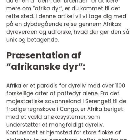
du er en af dem, der brænder for at lære
mere om “afrika dyr”, er du kommet til det
rette sted. I denne artikel vil vi tage dig med
på en dybdegående rejse gennem Afrikas
dyreverden og udforske, hvad der gør den så
unik og betagende.
Præsentation af
“afrikanske dyr”:
Afrika er et paradis for dyreliv med over 1100
forskellige arter af pattedyr alene. Fra det
majestætiske savanneland i Serengeti til de
frodige regnskove i Congo, er Afrika beriget
med et væld af økosystemer, som
understøtter et mangfoldigt dyreliv.
Kontinentet er hjemsted for store flokke af